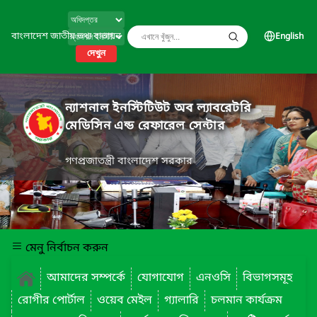
বাংলাদেশ জাতীয় তথ্য বাতায়ন
English
দেখুন
ন্যাশনাল ইনস্টিটিউট অব ল্যাবরেটরি
মেডিসিন এন্ড রেফারেল সেন্টার
গণপ্রজাতন্ত্রী বাংলাদেশ সরকার
মেনু নির্বাচন করুন
আমাদের সম্পর্কে
যোগাযোগ
এনওসি
বিভাগসমূহ
রোগীর পোর্টাল
ওয়েব মেইল
গ্যালারি
চলমান কার্যক্রম