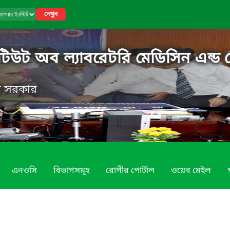
দেখুন
িটিউট অব ল্যাবরেটরি মেডিসিন এন্ড 
েশ সরকার
এনওসি
বিভাগসমূহ
রোগীর পোর্টাল
ওয়েব মেইল