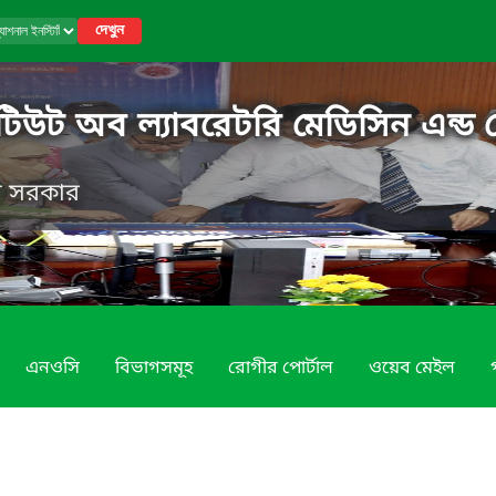
দেখুন
িটিউট অব ল্যাবরেটরি মেডিসিন এন্ড 
েশ সরকার
এনওসি
বিভাগসমূহ
রোগীর পোর্টাল
ওয়েব মেইল