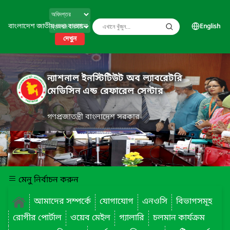
বাংলাদেশ জাতীয় তথ্য বাতায়ন
English
দেখুন
ন্যাশনাল ইনস্টিটিউট অব ল্যাবরেটরি
মেডিসিন এন্ড রেফারেল সেন্টার
গণপ্রজাতন্ত্রী বাংলাদেশ সরকার
মেনু নির্বাচন করুন
আমাদের সম্পর্কে
যোগাযোগ
এনওসি
বিভাগসমূহ
রোগীর পোর্টাল
ওয়েব মেইল
গ্যালারি
চলমান কার্যক্রম