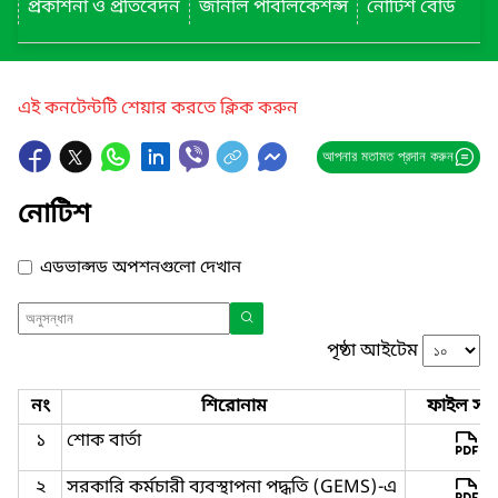
প্রকাশনা ও প্রতিবেদন
জার্নাল পাবলিকেশন্স
নোটিশ বোর্ড
এই কনটেন্টটি শেয়ার করতে ক্লিক করুন
আপনার মতামত প্রদান করুন
নোটিশ
এডভান্সড অপশনগুলো দেখান
পৃষ্ঠা আইটেম
নং
শিরোনাম
ফাইল সমূ
১
শোক বার্তা
২
সরকারি কর্মচারী ব্যবস্থাপনা পদ্ধতি (GEMS)-এ