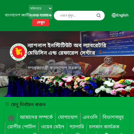
বাংলাদেশ জাতীয় তথ্য বাতায়ন
English
দেখুন
ন্যাশনাল ইনস্টিটিউট অব ল্যাবরেটরি
মেডিসিন এন্ড রেফারেল সেন্টার
গণপ্রজাতন্ত্রী বাংলাদেশ সরকার
মেনু নির্বাচন করুন
আমাদের সম্পর্কে
যোগাযোগ
এনওসি
বিভাগসমূহ
রোগীর পোর্টাল
ওয়েব মেইল
গ্যালারি
চলমান কার্যক্রম