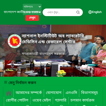
বাংলাদেশ জাতীয় তথ্য বাতায়ন
English
দেখুন
ন্যাশনাল ইনস্টিটিউট অব ল্যাবরেটরি
মেডিসিন এন্ড রেফারেল সেন্টার
গণপ্রজাতন্ত্রী বাংলাদেশ সরকার
মেনু নির্বাচন করুন
আমাদের সম্পর্কে
যোগাযোগ
এনওসি
বিভাগসমূহ
রোগীর পোর্টাল
ওয়েব মেইল
গ্যালারি
চলমান কার্যক্রম